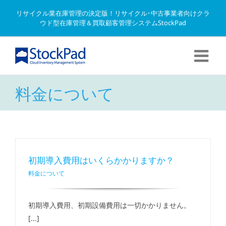
Skip
リサイクル業在庫管理の決定版！リサイクル･中古事業者向けクラ
to
ウド型在庫管理＆買取顧客管理システムStockPad
content
料金について
初期導入費用はいくらかかりますか？
料金について
初期導入費用、初期設備費用は一切かかりません。
[...]